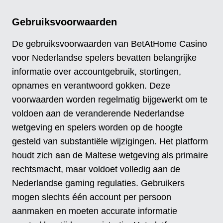
Gebruiksvoorwaarden
De gebruiksvoorwaarden van BetAtHome Casino
voor Nederlandse spelers bevatten belangrijke
informatie over accountgebruik, stortingen,
opnames en verantwoord gokken. Deze
voorwaarden worden regelmatig bijgewerkt om te
voldoen aan de veranderende Nederlandse
wetgeving en spelers worden op de hoogte
gesteld van substantiële wijzigingen. Het platform
houdt zich aan de Maltese wetgeving als primaire
rechtsmacht, maar voldoet volledig aan de
Nederlandse gaming regulaties. Gebruikers
mogen slechts één account per persoon
aanmaken en moeten accurate informatie