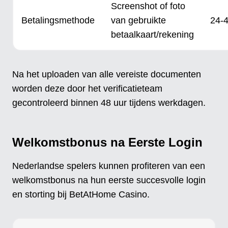
Screenshot of foto
Betalingsmethode
van gebruikte
24-4
betaalkaart/rekening
Na het uploaden van alle vereiste documenten
worden deze door het verificatieteam
gecontroleerd binnen 48 uur tijdens werkdagen.
Welkomstbonus na Eerste Login
Nederlandse spelers kunnen profiteren van een
welkomstbonus na hun eerste succesvolle login
en storting bij BetAtHome Casino.