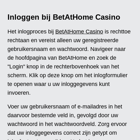
Inloggen bij BetAtHome Casino
Het inlogproces bij
BetAtHome Casino
is rechttoe
rechtaan en vereist alleen uw geregistreerde
gebruikersnaam en wachtwoord. Navigeer naar
de hoofdpagina van BetAtHome en zoek de
"Login" knop in de rechterbovenhoek van het
scherm. Klik op deze knop om het inlogformulier
te openen waar u uw inloggegevens kunt
invoeren.
Voer uw gebruikersnaam of e-mailadres in het
daarvoor bestemde veld in, gevolgd door uw
wachtwoord in het wachtwoordveld. Zorg ervoor
dat uw inloggegevens correct zijn getypt om