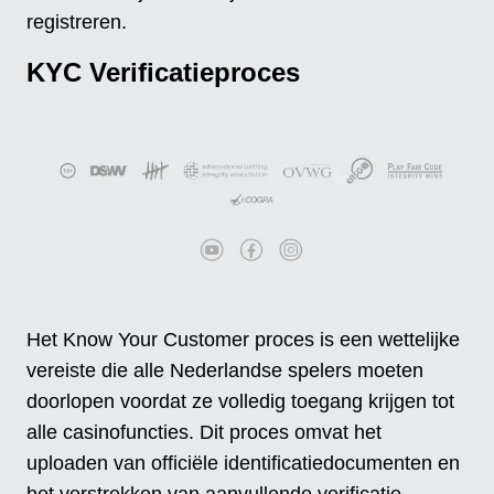
registreren.
KYC Verificatieproces
Het Know Your Customer proces is een wettelijke
vereiste die alle Nederlandse spelers moeten
doorlopen voordat ze volledig toegang krijgen tot
alle casinofuncties. Dit proces omvat het
uploaden van officiële identificatiedocumenten en