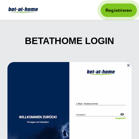
Registrieren
BETATHOME LOGIN