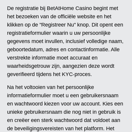
De registratie bij BetAtHome Casino begint met
het bezoeken van de officiële website en het
klikken op de "Registreer Nu" knop. Dit opent een
registratieformulier waarin u uw persoonlijke
gegevens moet invullen, inclusief volledige naam,
geboortedatum, adres en contactinformatie. Alle
verstrekte informatie moet accuraat en
waarheidsgetrouw zijn, aangezien deze wordt
geverifieerd tijdens het KYC-proces.
Na het voltooien van het persoonlijke
informatieformulier moet u een gebruikersnaam
en wachtwoord kiezen voor uw account. Kies een
unieke gebruikersnaam die nog niet in gebruik is
en creëer een sterk wachtwoord dat voldoet aan
de beveiligingsvereisten van het platform. Het