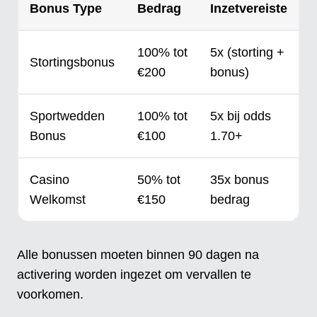
Bonus Type
Bedrag
Inzetvereiste
100% tot
5x (storting +
Stortingsbonus
€200
bonus)
Sportwedden
100% tot
5x bij odds
Bonus
€100
1.70+
Casino
50% tot
35x bonus
Welkomst
€150
bedrag
Alle bonussen moeten binnen 90 dagen na
activering worden ingezet om vervallen te
voorkomen.